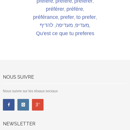
préfére
préfére
préférer
,
,
,
préférer
préfére
,
,
préférance
prefer
to prefer
,
,
,
מעדיפ
מעדיפה
להדיף
,
,
,
Qu'est ce que tu preferes
NOUS SUIVRE
Nous suivre sur les résaux sociaux
NEWSLETTER