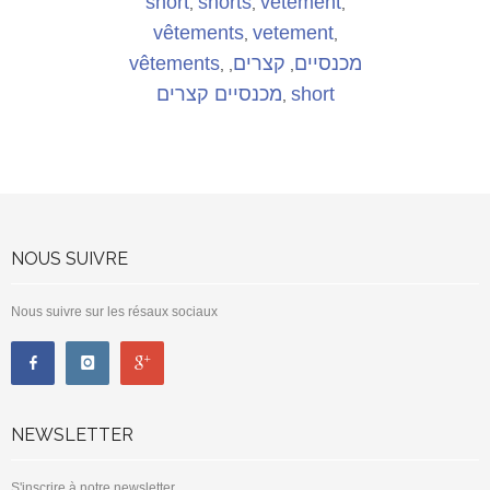
short
shorts
vetement
,
,
,
vêtements
vetement
,
,
vêtements
קצרים
מכנסיים
,
,
,
מכנסיים קצרים
short
,
NOUS SUIVRE
Nous suivre sur les résaux sociaux
NEWSLETTER
S'inscrire à notre newsletter