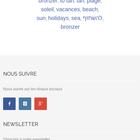
bronzer
to tan
tan
plage
,
,
,
,
soleil
vacances
beach
,
,
,
sun
holidays
sea
להשתזף
,
,
,
,
bronzer
NOUS SUIVRE
Nous suivre sur les résaux sociaux
NEWSLETTER
S'inscrire à notre newsletter