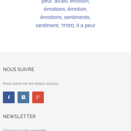
peur
afraid
émotion
,
,
,
émotions
émotion
,
,
émotions
sentiments
,
,
sentiment
מפחד
Il a peur
,
,
NOUS SUIVRE
Nous suivre sur les résaux sociaux
NEWSLETTER
S'inscrire à notre newsletter