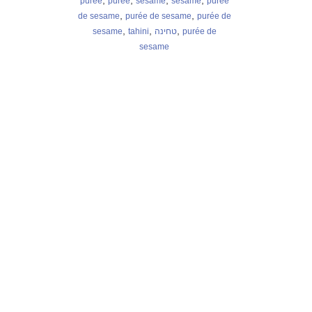
,
,
,
,
purée
purée
sesame
sesame
purée
,
,
de sesame
purée de sesame
purée de
,
,
,
sesame
tahini
טחינה
purée de
sesame