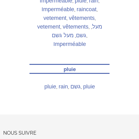
Imperméable
pluie
rain
,
,
,
Imperméable
raincoat
,
,
vetement
vêtements
,
,
vetement
vêtements
מעל
,
,
,
גשם
מעל גשם
,
,
Imperméable
pluie
pluie
rain
גשם
pluie
,
,
,
NOUS SUIVRE