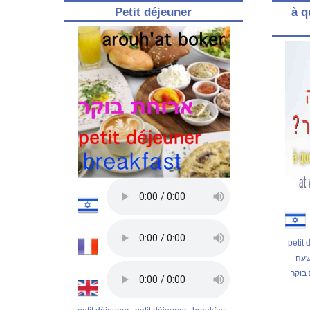
Petit déjeuner
à q
petit
שעה
בוקר