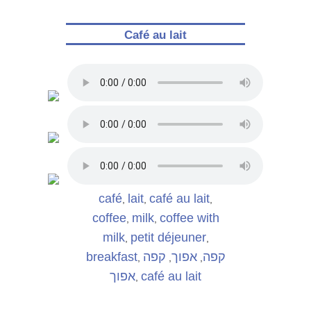
Café au lait
café
lait
café au lait
,
,
,
coffee
milk
coffee with
,
,
milk
petit déjeuner
,
,
breakfast
קפה
אפוך
קפה
,
,
,
אפוך
café au lait
,