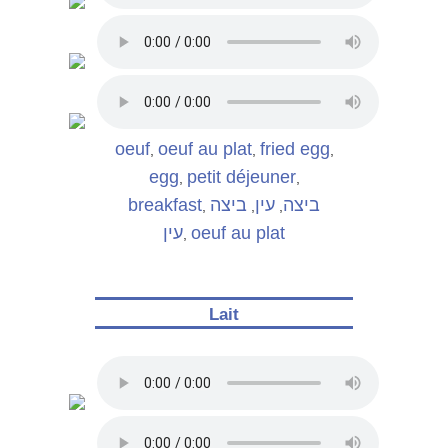
oeuf
oeuf au plat
fried egg
,
,
,
egg
petit déjeuner
,
,
breakfast
ביצה
עין
ביצה
,
,
,
עין
oeuf au plat
,
Lait