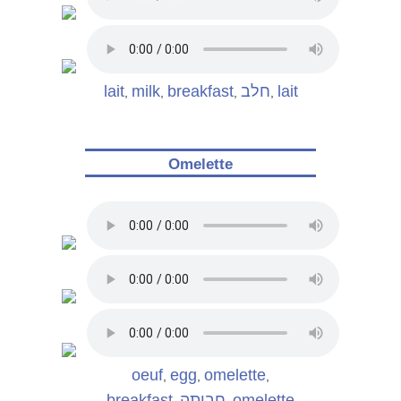
lait
milk
breakfast
חלב
lait
,
,
,
,
Omelette
oeuf
egg
omelette
,
,
,
breakfast
חביתה
omelette