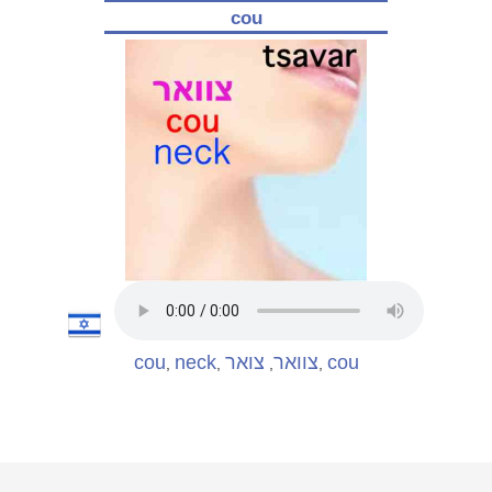
cou
cou
neck
צואר
צוואר
cou
,
,
,
,