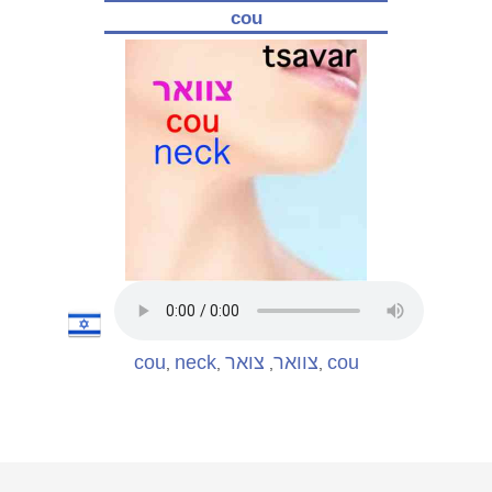
cou
cou
neck
צואר
צוואר
cou
,
,
,
,