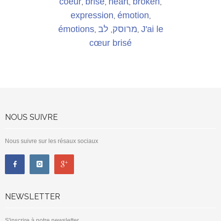
coeur
brisé
heart
broken
,
,
,
,
expression
émotion
,
,
émotions
לב
מרוסק
J'ai le
,
,
,
cœur brisé
NOUS SUIVRE
Nous suivre sur les résaux sociaux
NEWSLETTER
S'inscrire à notre newsletter