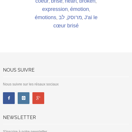
coeur
brisé
heart
broken
,
,
,
,
expression
émotion
,
,
émotions
לב
מרוסק
J'ai le
,
,
,
cœur brisé
NOUS SUIVRE
Nous suivre sur les résaux sociaux
NEWSLETTER
S'inscrire à notre newsletter