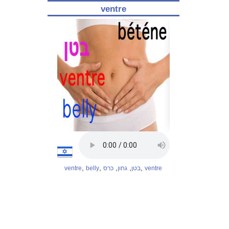
ventre
,
,
,
,
,
ventre
belly
כרס
גחון
בטן
ventre