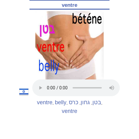
ventre
ventre
belly
כרס
גחון
בטן
,
,
,
,
,
ventre