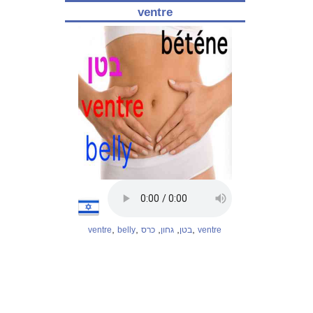
ventre
,
,
,
,
,
ventre
belly
כרס
גחון
בטן
ventre